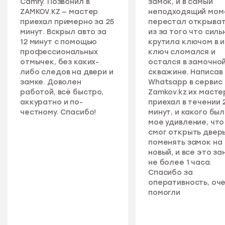
Camry. Позвонил в
замок, и в самый
ZAMKOV.KZ — мастер
неподходящий мом
приехал примерно за 25
перестал открыват
минут. Вскрыл авто за
из за того что силь
12 минут с помощью
крутила ключом в 
профессиональных
ключ сломался и
отмычек, без каких-
остался в замочно
либо следов на двери и
скважине. Написав 
замке. Доволен
Whatsapp в сервис
работой, всё быстро,
Zamkov.kz их масте
аккуратно и по-
приехал в течении 
честному. Спасибо!
минут, и какого бы
мое удивление, что
смог открыть дверь
поменять замок на
новый, и все это за
не более 1 часа.
Спасибо за
оперативность, оч
помогли