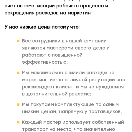
течение 30 минут!
установить не качественную фурнитуру. А все по
счет автоматизации рабочего процесса и
причине экономии на комплектующих и
сокращения расходов на маркетинг.
отсутствии профессионализма.
У нас низкие цены потому что:
ЧТО ПРЕДЛАГАЕМ МЫ:
Мы не предлагаем вам услугу и комплектующие
Все сотрудники в нашей компании
дешевле рыночный цены, так как мы не экономим
являются мастерами своего дела и
на оплату труда квалифицированным мастерам,
работают с повышенной
и закупаем комплектующие у проверенных
эффективностью;
поставщиков.
Мы максимально снизили расходы на
маркетинг, из-за отличной репутации нас
3. ИСПОЛЬЗОВАНИЕ НЕ ПРОФЕССИОНАЛЬНОГО
рекомендуют клиент, и мы не нуждаемся
ОБОРУДОВАНИЯ
в дополнительной рекламе;
При использовании мастером не
Мы покупаем комплектующие по самым
профессиональных инструментов даже самые
низким ценам, напрямую у поставщиков;
лучшие замки не будет работать исправно: замок
начнет заклинивать, ключ плохо
Каждый мастер использует собственный
проворачиваться, и в итоге замок может
транспорт на место, что значительно