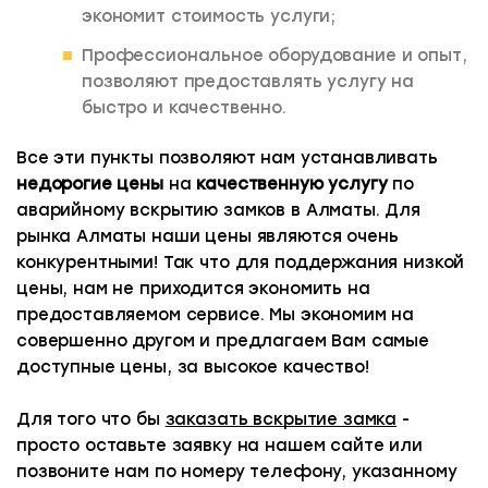
полностью выйти из строя.
экономит стоимость услуги;
Профессиональное оборудование и опыт,
ЧТО ПРЕДЛАГАЕМ МЫ:
позволяют предоставлять услугу на
Все работы выполняются при помощи
быстро и качественно.
профессионального оборудования, мастерами с
опытом от 8 до 20 лет. Это позволяет выполнять
Все эти пункты позволяют нам устанавливать
работу качественно и оперативно!
недорогие цены
на
качественную услугу
по
аварийному вскрытию замков в Алматы. Для
рынка Алматы наши цены являются очень
конкурентными! Так что для поддержания низкой
цены, нам не приходится экономить на
предоставляемом сервисе. Мы экономим на
совершенно другом и предлагаем Вам самые
доступные цены, за высокое качество!
Для того что бы
заказать вскрытие замка
-
просто оставьте заявку на нашем сайте или
позвоните нам по номеру телефону, указанному