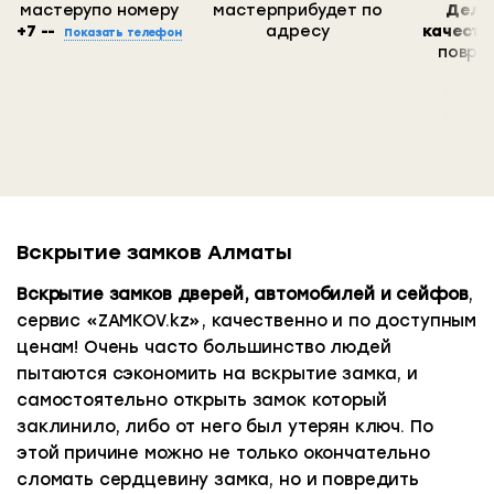
мастеру
по номеру
мастер
прибудет по
Дела
+7 --
адресу
качеств
Показать телефон
повре
Вскрытие замков Алматы
3 главных проблемы, которые присутствуют
Вскрываем замок без повреждений полотна
при заказе вскрытия замка в Алматы
двери, машины, или сейфа.
Вскрытие замков дверей, автомобилей и сейфов
,
Прекрасно понимает, как вмятина, либо
сервис «ZAMKOV.kz», качественно и по доступным
1. ЧАСТНИКИ
царапина на краске двери или автомобиля
ценам! Очень часто большинство людей
раздражает. И как порой дорого ее убрать.
Бывает так, что частник без офиса, официально
пытаются сэкономить на вскрытие замка, и
Поэтому наши мастера всегда работают
зарегистрированной компании предоставит
самостоятельно открыть замок который
аккуратно.
услугу по вскрытию или установке замка
заклинило, либо от него был утерян ключ. По
некачественно. При возникновении первых
этой причине можно не только окончательно
Используем для вскрытия замков только
проблем, Вы не сможете до него дозвониться и
сломать сердцевину замка, но и повредить