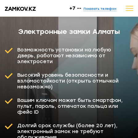
ZAMKOV.KZ
+7 --
Показать телефон
Электронные замки Алматы
Возможность установки на любую
дверь, работают независимо от
электросети
Высокий уровень безопасности и
взломостойкости (открыть отмычкой
невозможно)
Вашим ключом может быть смартфон,
пульт, пароль, отпечаток пальца или
фейс ID
Долгий срок службы (более 20 лет),
электронный замок не требуют
обслуживания