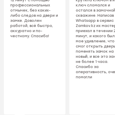
12 минут с помощью
крутила ключом в 
профессиональных
ключ сломался и
отмычек, без каких-
остался в замочно
либо следов на двери и
скважине. Написав 
замке. Доволен
Whatsapp в сервис
работой, всё быстро,
Zamkov.kz их масте
аккуратно и по-
приехал в течении 
честному. Спасибо!
минут, и какого бы
мое удивление, что
смог открыть дверь
поменять замок на
новый, и все это за
не более 1 часа.
Спасибо за
оперативность, оч
помогли