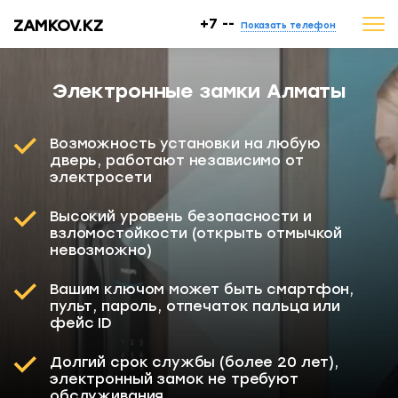
ZAMKOV.KZ
+7 --
Показать телефон
Электронные замки Алматы
Возможность установки на любую
дверь, работают независимо от
электросети
Высокий уровень безопасности и
взломостойкости (открыть отмычкой
невозможно)
Вашим ключом может быть смартфон,
пульт, пароль, отпечаток пальца или
фейс ID
Долгий срок службы (более 20 лет),
электронный замок не требуют
обслуживания