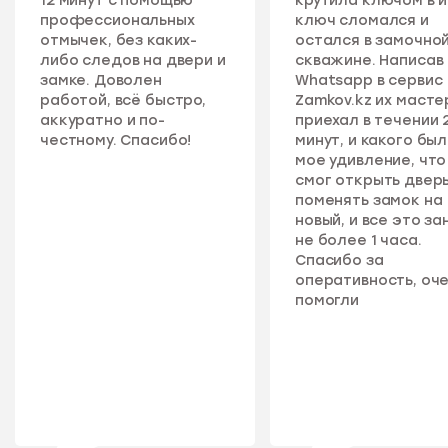
12 минут с помощью
крутила ключом в 
профессиональных
ключ сломался и
отмычек, без каких-
остался в замочно
либо следов на двери и
скважине. Написав 
замке. Доволен
Whatsapp в сервис
работой, всё быстро,
Zamkov.kz их масте
аккуратно и по-
приехал в течении 
честному. Спасибо!
минут, и какого бы
мое удивление, что
смог открыть дверь
поменять замок на
новый, и все это за
не более 1 часа.
Спасибо за
оперативность, оч
помогли