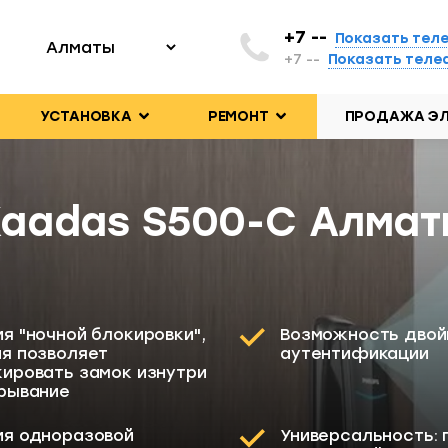
+7 --
Показать тел
+7 --
Показать тел
УСТАНОВКА
РЕМОНТ
ПРОДАЖА ЭЛ
aadas S500-C Алма
я "ночной блокировки",
Возможность двой
я позволяет
аутентификации
ировать замок изнутри
рывание
ия одноразовой
Универсальность: 