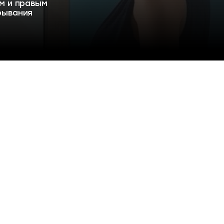
м и правым
рывания