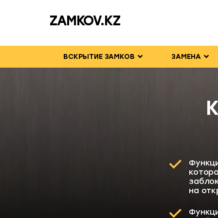
ZAMKOV.KZ
ВСКРЫТИЕ ЗАМКОВ
ЗАМЕНА
K
Функци
котора
заблок
на отк
Функц