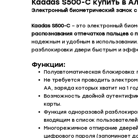
Kaadas S500-C купить в А
Электронный биометрический замок с
Kaadas S500-С
– это электронный биом
распознавания отпечатков пальцев с п
надежным и удобным в использовании.
разблокировки двери быстрым и эфф
Функции:
Полуавтоматическая блокировка: 
Не требуется проводить электром
АА, заряда которых хватит на 1 го
Возможность двойной аутентифика
карты.
Функция одноразовой разблокиров
входящим в список пользователей
Многорежимное отпирание дверей:
цифрового пароля (запоминает до 