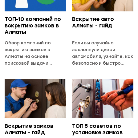
ТОП-10 компаний по
Вскрытие авто
вскрытию замков в
Алматы - гайд
Алматы
Обзор компаний по
Если вы случайно
вскрытию замков в
захлопнули двери
Алматы на основе
автомобиля, узнайте, как
поисковой выдачи
безопасно и быстро
Google
вызвать мастера по
вскрытию авто в Алматы
без повреждений и
лишних затрат.
Вскрытие замков
ТОП 5 советов по
Алматы - гайд
установке замков