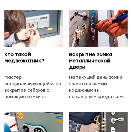
раскроем все
возможные способы в
одной статье!
Кто такой
Вскрытие замка
медвежатник?
металлической
двери
Мастер
На текущий день замки
специализирующейся на
являются самым
вскрытие сейфов с
надежными и
помощью отмычек
популярным средством
защиты, но иногда даже
они выходят из строя,
расскажем что делать в
этом случае.