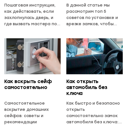
Пошаговая инструкция,
В данной статье мы
как действовать, если
рассмотрим топ 5
захлопнулась дверь, и
советов по установке и
где вызвать мастера по
врезке замков, чтобы
вскрытию замков в
обеспечить
Алматы 24/7.
максимальную защиту
вашего дома и близких.
Как вскрыть сейф
Как открыть
самостоятельно
автомобиль без
ключа
Самостоятельное
Как быстро и безопасно
вскрытие домашних
открыть
сейфов: советы и
самостоятельно замок
рекомендации
автомобиля без ключа: